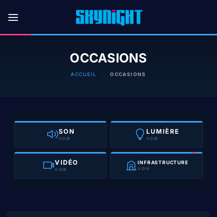
Passer
au
contenu
OCCASIONS
ACCUEIL
/
OCCASIONS
SON
LUMIÈRE
VOIR
VOIR
VIDÉO
INFRASTRUCTURE
VOIR
VOIR