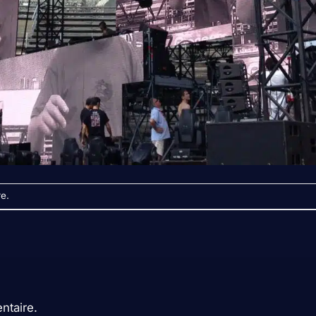
re
.
ntaire.