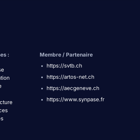
es :
Membre / Partenaire
https://svtb.ch
ise
https://artos-net.ch
tion
e
https://aecgeneve.ch
https://www.synpase.fr
ucture
ces
és