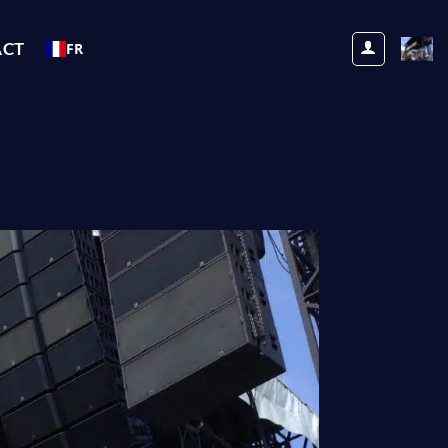
ACT
FR