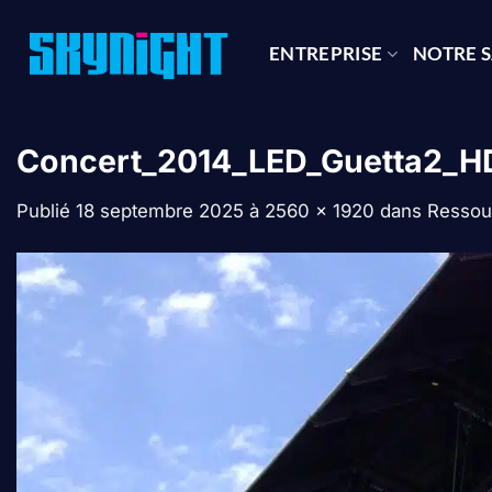
Passer
au
ENTREPRISE
NOTRE S
contenu
Concert_2014_LED_Guetta2_H
Publié
18 septembre 2025
à
2560 × 1920
dans
Ressou